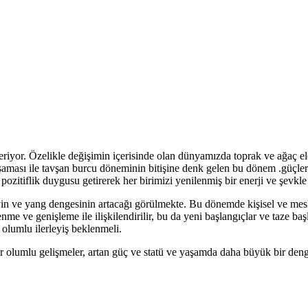
çeriyor. Özelikle değişimin içerisinde olan dünyamızda toprak ve ağaç ele
aşaması ile tavşan burcu döneminin bitişine denk gelen bu dönem .güçleri
 pozitiflik duygusu getirerek her birimizi yenilenmiş bir enerji ve şevkl
e yin ve yang dengesinin artacağı görülmekte. Bu dönemde kişisel ve me
ve genişleme ile ilişkilendirilir, bu da yeni başlangıçlar ve taze başl
 olumlu ilerleyiş beklenmeli.
ler olumlu gelişmeler, artan güç ve statü ve yaşamda daha büyük bir de