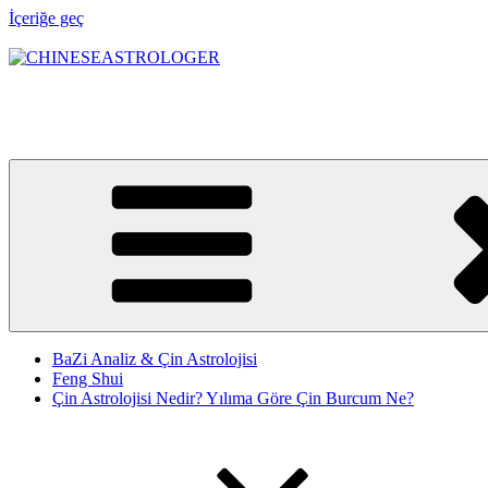
İçeriğe geç
CHINESEASTROLOGER
Astroloji bir yol haritası, Feng Shui ise bu yolun denge sistemidir. 
BaZi Analiz & Çin Astrolojisi
Feng Shui
Çin Astrolojisi Nedir? Yılıma Göre Çin Burcum Ne?