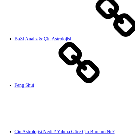
BaZi Analiz & Çin Astrolojisi
Feng Shui
Çin Astrolojisi Nedir? Yılıma Göre Çin Burcum Ne?