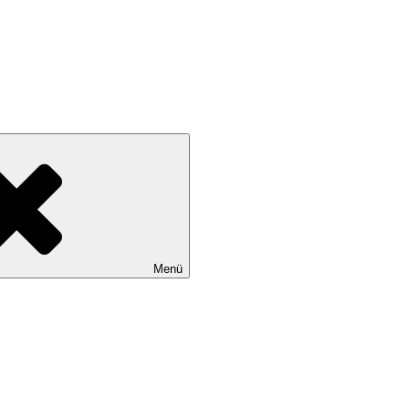
Kendi sınırlarını keşfetmek ve yeniden yol almak için: Chinese Astrologe
Menü