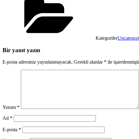
Kategoriler
Uncategor
Bir yanıt yazın
E-posta adresiniz yayınlanmayacak.
Gerekli alanlar
*
ile işaretlenmişl
Yorum
*
Ad
*
E-posta
*