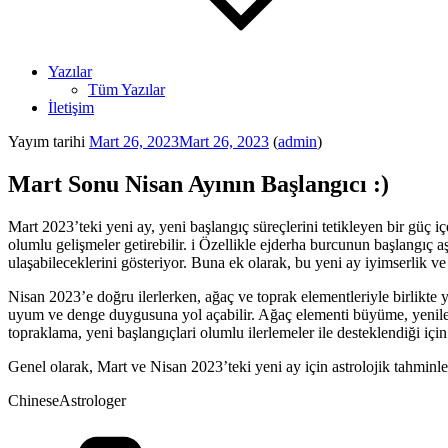
Yazılar
Tüm Yazılar
İletişim
Yayım tarihi
Mart 26, 2023
Mart 26, 2023
(
admin
)
Mart Sonu Nisan Ayının Başlangıcı :)
Mart 2023’teki yeni ay, yeni başlangıç süreçlerini tetikleyen bir güç i
olumlu gelişmeler getirebilir. i Özellikle ejderha burcunun başlangıç 
ulaşabileceklerini gösteriyor. Buna ek olarak, bu yeni ay iyimserlik ve
Nisan 2023’e doğru ilerlerken, ağaç ve toprak elementleriyle birlikt
uyum ve denge duygusuna yol açabilir. Ağaç elementi büyüme, yenilenme 
topraklama, yeni başlangıçlari olumlu ilerlemeler ile desteklendiği için
Genel olarak, Mart ve Nisan 2023’teki yeni ay için astrolojik tahmin
ChineseAstrologer