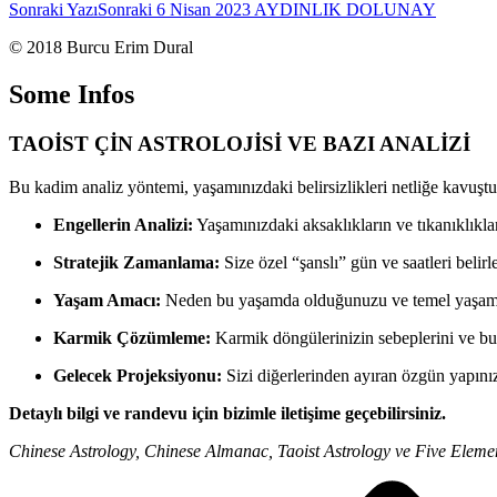
Sonraki Yazı
Sonraki
6 Nisan 2023 AYDINLIK DOLUNAY
© 2018 Burcu Erim Dural
Some Infos
TAOİST ÇİN ASTROLOJİSİ VE BAZI ANALİZİ
Bu kadim analiz yöntemi, yaşamınızdaki belirsizlikleri netliğe kavuştur
Engellerin Analizi:
Yaşamınızdaki aksaklıkların ve tıkanıklıkla
Stratejik Zamanlama:
Size özel “şanslı” gün ve saatleri beli
Yaşam Amacı:
Neden bu yaşamda olduğunuzu ve temel yaşam g
Karmik Çözümleme:
Karmik döngülerinizin sebeplerini ve bu 
Gelecek Projeksiyonu:
Sizi diğerlerinden ayıran özgün yapınızı
Detaylı bilgi ve randevu için bizimle iletişime geçebilirsiniz.
Chinese Astrology, Chinese Almanac, Taoist Astrology ve Five Eleme