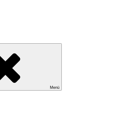
Kendi sınırlarını keşfetmek ve yeniden yol almak için: Chinese Astrologe
Menü