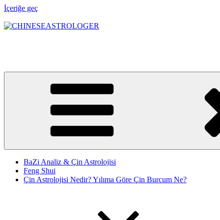
İçeriğe geç
CHINESEASTROLOGER
Astroloji bir yol haritası, Feng Shui ise bu yolun denge sistemidir. 
BaZi Analiz & Çin Astrolojisi
Feng Shui
Çin Astrolojisi Nedir? Yılıma Göre Çin Burcum Ne?