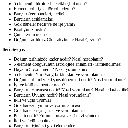
5 elementin birbirleri ile etkileşimi nedir?
Elementlerin iş sektörleri nelerdir?
Burçlar (yer haneleri) nedir?
Burçların açıklamaları
Gök haneler nedir ve ne işe yarar?
Kişiliğimiz nedir?
Çin takvimi nedir?
Doğum Tarihimiz Çin Takvimine Nasıl Çevrilir?
İleri Seviye:
Doğum tarihinizde kader nedir? Nasıl hesaplanır?
5 element döngüsünün astrolojide anlamları / isimlendirmesi
Hayatın 5 yönü nedir? Nasıl yorumlanır?
5 elementin Yin- Yang farklılıkları ve yorumlanması
Doğum tarihimizdeki şans dönemleri nedir? Nasıl yorumlanır?
İyi ve kötü elementler nedir?
Burçların çatışması nedir? Nasıl yorumlanır? Nasıl tedavi edilir
Burçların Uyumu nedir? Nasıl yorumlanır?
İkili ve üçlü uyumlar
Gök hanesi uyumu ve yorumlanması
Gök haneleri çatışması ve yorumlanması
Penaltı nedir? Yorumlanması ve Tedavi yöntemi
İkili ve üçlü penaltılar
Burçların içindeki gizli elementler