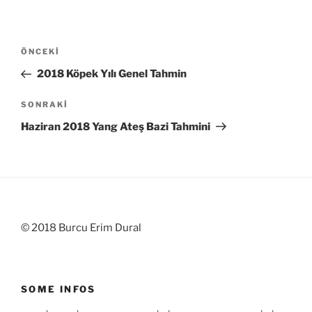
Yazı
Önceki
ÖNCEKI
gezinmesi
Yazı
2018 Köpek Yılı Genel Tahmin
Sonraki
SONRAKI
Yazı
Haziran 2018 Yang Ateş Bazi Tahmini
© 2018 Burcu Erim Dural
SOME INFOS