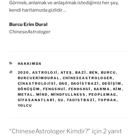
Görmek, anlamak ve anlaşılmak istediğimiz her şey,
kendi haritamızda gizlidir…
Burcu Erim Dural
ChineseAstrologer
KATEGORILER
HAKKIMDA
ETIKETLER
2020
,
ASTROLOJI
,
ATEŞ
,
BAZI
,
BEN
,
BURCU
,
BURCUERIMDURAL
,
CHINESEASTROLOGER
,
ÇINASTROLOJISI
,
DAO
,
DAOISTBAZI
,
DEĞIŞIM
,
DÖNÜŞÜM
,
FENGSHUI
,
FENHSHUI
,
KARMA
,
KIM
,
METAL
,
MIND
,
MINDFULLNESS
,
PEOPLEMAG
,
SIFASANATLARI
,
SU
,
TAOISTBAZI
,
TOPRAK
,
YOLCU
“ChineseAstrologer Kimdir?” için 2 yanıt