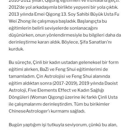
2010-2012 yılları, Qigong eğitimleri ve inzivalarla geçti.
2012’de yol arkadaşımla birlikte yepyeni bir yola çıktık.
2013 yılında Emei Qigong 13. Soy Sahibi Büyük Usta Fu
Wei Zhong ile çalışmaya başladık. Başlangıçta bu
eğitimlerin belirli seviyelerde sonlanacağını
düşünürken, onun yönlendirmesiyle bu bilgileri daha da
derinleştirme kararı aldık. Böylece, Şifa Sanatları’nı
kurduk.
Bu süreçte, Çinli bir kadın ustadan geleneksel bir form
eğitimi alırken, BaZi ve Feng Shui eğitimlerimi de
tamamladım. Çin Astrolojisi ve Feng Shui alanında
eğitim aldıktan sonra (2017-2019), 2019 yılında Daoist
Astroloji, Five Elements Effect ve Kadın Sağlığı
Döngüleri (Woman Qigong) üzerine iki farklı Çinli Usta
ile çalışmalarımı derinleştirdim. Tüm bu birikimler
ChineseAstrologer’ı kurmamı sağladı.
Bugün yaptığım işi tutkuyla seviyorum, çünkü bu alan,