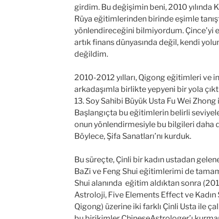
girdim. Bu değişimin beni, 2010 yılınd
Rüya eğitimlerinden birinde eşimle tanışt
yönlendireceğini bilmiyordum. Çince’yi 
artık finans dünyasında değil, kendi yolu
değildim.
2010-2012 yılları, Qigong eğitimleri ve in
arkadaşımla birlikte yepyeni bir yola çık
13. Soy Sahibi Büyük Usta Fu Wei Zhong i
Başlangıçta bu eğitimlerin belirli seviy
onun yönlendirmesiyle bu bilgileri daha d
Böylece, Şifa Sanatları’nı kurduk.
Bu süreçte, Çinli bir kadın ustadan gelene
BaZi ve Feng Shui eğitimlerimi de tamam
Shui alanında eğitim aldıktan sonra (20
Astroloji, Five Elements Effect ve Kadı
Qigong) üzerine iki farklı Çinli Usta ile 
bu birikimler ChineseAstrologer’ı kurma