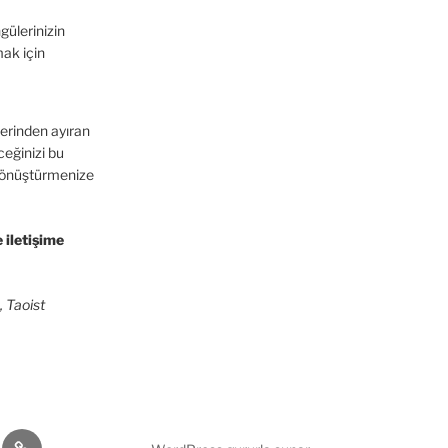
ülerinizin
mak için
lerinden ayıran
ceğinizi bu
e dönüştürmenize
e iletişime
 Taoist
r
İletişim