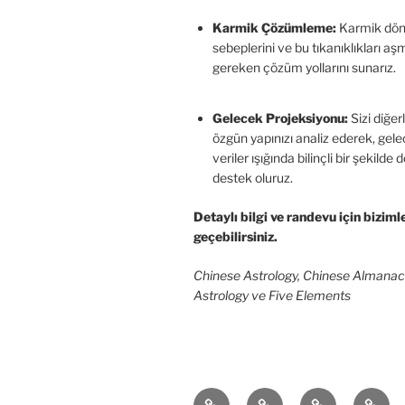
Karmik Çözümleme:
Karmik döng
sebeplerini ve bu tıkanıklıkları aş
gereken çözüm yollarını sunarız.
Gelecek Projeksiyonu:
Sizi diğer
özgün yapınızı analiz ederek, gele
veriler ışığında bilinçli bir şekild
destek oluruz.
Detaylı bilgi ve randevu için biziml
geçebilirsiniz.
Chinese Astrology, Chinese Almanac,
Astrology ve Five Elements
BaZi
Feng
Çin
Yazıla