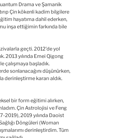
a Kuantum Drama ve Şamanik
ırıp Çin kökenli kadim bilgilere
eğitim hayatıma dahil ederken,
mu inşa ettiğimin farkında bile
zivalarla geçti. 2012’de yol
tık. 2013 yılında Emei Qigong
le çalışmaya başladık.
elerde sonlanacağını düşünürken,
a derinleştirme kararı aldık.
ksel bir form eğitimi alırken,
ladım. Çin Astrolojisi ve Feng
17-2019), 2019 yılında Daoist
n Sağlığı Döngüleri (Woman
çalışmalarımı derinleştirdim. Tüm
mı sağladı.