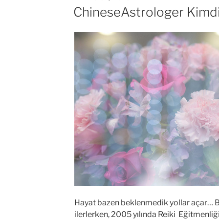
TARIHI
ChineseAstrologer Kimd
Hayat bazen beklenmedik yollar açar… B
ilerlerken, 2005 yılında Reiki Eğitmenliği 