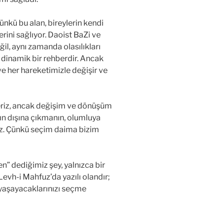
ünkü bu alan, bireylerin kendi
erini sağlıyor. Daoist BaZi ve
eğil, aynı zamanda olasılıkları
dinamik bir rehberdir. Ancak
ve her hareketimizle değişir ve
eriz, ancak değişim ve dönüşüm
rın dışına çıkmanın, olumluya
z. Çünkü seçim daima bizim
en” dediğimiz şey, yalnızca bir
 Levh-i Mahfuz’da yazılı olandır;
e yaşayacaklarınızı seçme