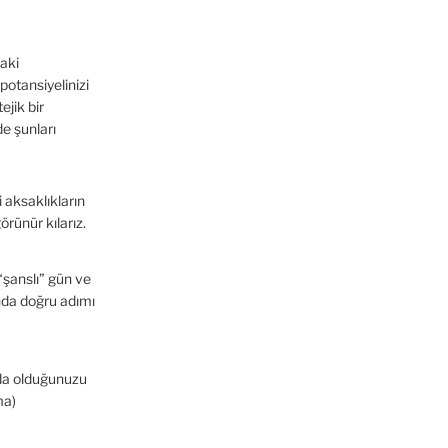
aki
potansiyelinizi
ejik bir
e şunları
aksaklıkların
örünür kılarız.
“şanslı” gün ve
nda doğru adımı
a olduğunuzu
ma)