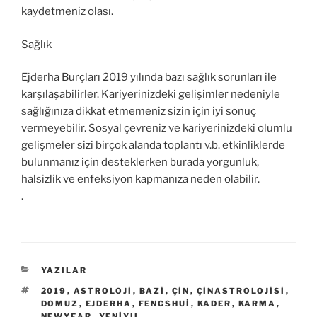
kaydetmeniz olası.
Sağlık
Ejderha Burçları 2019 yılında bazı sağlık sorunları ile
karşılaşabilirler. Kariyerinizdeki gelişimler nedeniyle
sağlığınıza dikkat etmemeniz sizin için iyi sonuç
vermeyebilir. Sosyal çevreniz ve kariyerinizdeki olumlu
gelişmeler sizi birçok alanda toplantı v.b. etkinliklerde
bulunmanız için desteklerken burada yorgunluk,
halsizlik ve enfeksiyon kapmanıza neden olabilir.
.
KATEGORILER
YAZILAR
ETIKETLER
2019
,
ASTROLOJI
,
BAZI
,
ÇIN
,
ÇINASTROLOJISI
,
DOMUZ
,
EJDERHA
,
FENGSHUI
,
KADER
,
KARMA
,
NEWYEAR
,
YENIYIL