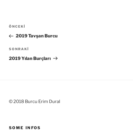
Yazı
Önceki
ÖNCEKI
gezinmesi
Yazı
2019 Tavşan Burcu
Sonraki
SONRAKI
Yazı
2019 Yılan Burçları
© 2018 Burcu Erim Dural
SOME INFOS