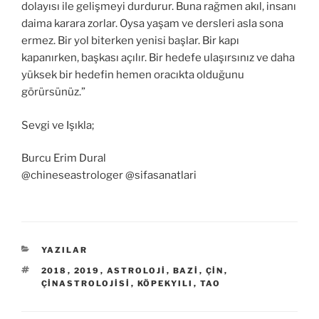
dolayısı ile gelişmeyi durdurur. Buna rağmen akıl, insanı
daima karara zorlar. Oysa yaşam ve dersleri asla sona
ermez. Bir yol biterken yenisi başlar. Bir kapı
kapanırken, başkası açılır. Bir hedefe ulaşırsınız ve daha
yüksek bir hedefin hemen oracıkta olduğunu
görürsünüz.”
Sevgi ve Işıkla;
Burcu Erim Dural
@chineseastrologer @sifasanatlari
KATEGORILER
YAZILAR
ETIKETLER
2018
,
2019
,
ASTROLOJI
,
BAZI
,
ÇIN
,
ÇINASTROLOJISI
,
KÖPEKYILI
,
TAO