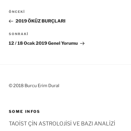
Yazı
Önceki
ÖNCEKI
gezinmesi
Yazı
2019 ÖKÜZ BURÇLARI
Sonraki
SONRAKI
Yazı
12 / 18 Ocak 2019 Genel Yorumu
© 2018 Burcu Erim Dural
SOME INFOS
TAOİST ÇİN ASTROLOJİSİ VE BAZI ANALİZİ