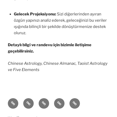
Gelecek Projeksiyonu:
Sizi diğerlerinden ayıran
özgün yapınızı analiz ederek, geleceğinizi bu veriler
ışığında bilinçli bir şekilde dönüştürmenize destek
oluruz.
Detaylı bilgi ve randevu için bizimle iletişime
geçebilirsiniz.
Chinese Astrology, Chinese Almanac, Taoist Astrology
ve Five Elements
BaZi
Feng
Çin
Yazılar
İletişim
Analiz
Shui
Astrolojisi
&
Nedir?