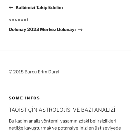
gezinmesi
Yazı
Kalbimizi Takip Edelim
Sonraki
SONRAKI
Yazı
Dolunay 2023 Merkez Dolunayı
© 2018 Burcu Erim Dural
SOME INFOS
TAOİST ÇİN ASTROLOJİSİ VE BAZI ANALİZİ
Bu kadim analiz yöntemi, yaşamınızdaki belirsizlikleri
netliğe kavuşturmak ve potansiyelinizi en üst seviyede