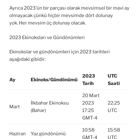
Ayrıca 2023’ün bir parçası olarak mevsimsel bir mavi ay
olmayacak çünkü hiçbir mevsimde dört dolunay
yok. Her mevsim üç dolunay olacak.
2023 Ekinoksları ve Gündönümleri
Ekinokslar ve gündönümleri için 2023 tarihleri ​​
aşağıdaki gibidir:
2023
UTC
Ay
Ekinoks/Gündönümü
Tarih
Saati
20 Mart
İlkbahar Ekinoksu
2023
22:25
Mart
(Bahar)
17:25
UTC
GMT-4
10:58
15:58
Haziran
Yaz gündönümü
GMT-4
UTC