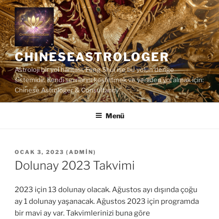
İçeriğe
geç
CHINESEASTROLOGER
Astroloji bir yol haritası, Feng Shui ise bu yolun denge
sistemidir. Kendi sınırlarını keşfetmek ve yeniden yol almak için:
Chinese Astrologer & Consultancy"
Menü
YAYIM
OCAK 3, 2023
(
ADMIN
)
TARIHI
Dolunay 2023 Takvimi
2023 için 13 dolunay olacak. Ağustos ayı dışında çoğu
ay 1 dolunay yaşanacak. Ağustos 2023 için programda
bir mavi ay var. Takvimlerinizi buna göre