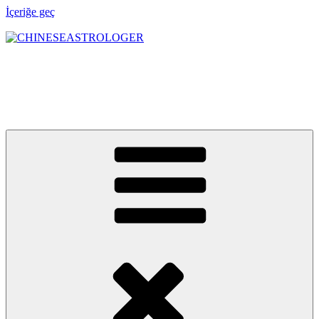
İçeriğe geç
CHINESEASTROLOGER
Astroloji bir yol haritası, Feng Shui ise bu yolun denge sistemidir.
Kendi sınırlarını keşfetmek ve yeniden yol almak için: Chinese
Astrologer & Consultancy"