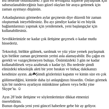
Bu nedenle önümüzdeki 3 gün en sevdiğiniz kişilerle paylaşmak için
sabırsızlanabileceğiniz bazı güzel olayları bir araya getirmek için
zaman ayırmayı düşünün.
Arkadaşlarınızı görmeden aylar geçmesin diye düzenli bir zaman
oluşturmak isteyebilirsiniz. Bu ayı şimdiye kadar ki en büyük
bağlantılarınızı yapmak için yenilenmek, yeni başlangıçlar için
kullanabilirsiniz.
Sevdiklerimizle ne kadar çok iletişime geçersek o kadar mutlu
hissederiz.
Teknoloji, birlikte gülmek, sarılmak ve yüz yüze yemek paylaşmak
için birlikte zaman geçirmenin yerini asla alamayabilir. Bu çağın en
gerekli ve vazgeçilemeyen buluşu. Önümüzdeki 3 gün ne kadar
kullanabilirsek veya azaltırsak o kadar iyi. Bu nedenle şimdi
elinizdeki teknolojik aleti bir yere bırakın ve birkaç dakikanızı
kendinize ayırın. 🙏☘️Şimdi gözlerinizi kapatın ve kimin size en çok
gülümsediğini, kiminle daha iyi anlaştığınızı hissedin. Onları görmek
için bir randevu ayarlayın mümkünse şahsen veya belki yine
Skype’ta. ☺️
Ayın 28’inde iletişime ve söylemlerimize dikkat etmenizi
önerebilirim.
Bunun dışında yeni yeni güncel haberlere gebe bir ay geliyor.