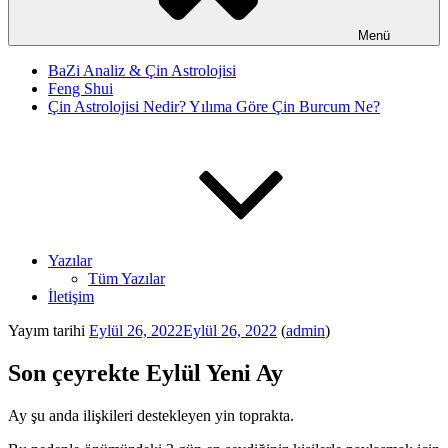
Menü
BaZi Analiz & Çin Astrolojisi
Feng Shui
Çin Astrolojisi Nedir? Yılıma Göre Çin Burcum Ne?
Yazılar
Tüm Yazılar
İletişim
Yayım tarihi
Eylül 26, 2022
Eylül 26, 2022
(
admin
)
Son çeyrekte Eylül Yeni Ay
Ay şu anda ilişkileri destekleyen yin toprakta.