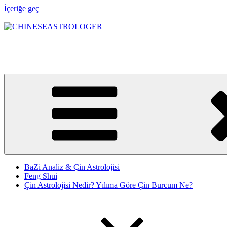
İçeriğe geç
CHINESEASTROLOGER
Astroloji bir yol haritası, Feng Shui ise bu yolun denge sistemidir. 
BaZi Analiz & Çin Astrolojisi
Feng Shui
Çin Astrolojisi Nedir? Yılıma Göre Çin Burcum Ne?