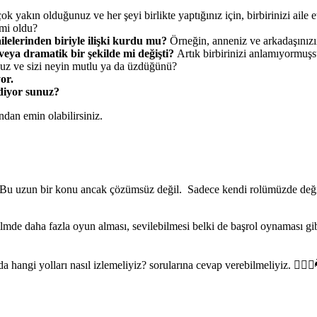
çok yakın olduğunuz ve her şeyi birlikte yaptığınız için, birbirinizi aile
 mi oldu?
ailelerinden biriyle ilişki kurdu mu?
Örneğin, anneniz ve arkadaşınızı
veya dramatik bir şekilde mi değişti?
Artık birbirinizi anlamıyormuşs
unuz ve sizi neyin mutlu ya da üzdüğünü?
or.
ediyor sunuz?
ndan emin olabilirsiniz.
z. Bu uzun bir konu ancak çözümsüz değil. Sadece kendi rolümüzde değiş
filmde daha fazla oyun alması, sevilebilmesi belki de başrol oynaması gib
gi yolları nasıl izlemeliyiz? sorularına cevap verebilmeliyiz. 🧚🏻‍♀️🐉