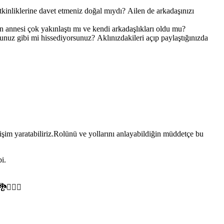
 etkinliklerine davet etmeniz doğal mıydı? Ailen de arkadaşınızı
n annesi çok yakınlaştı mı ve kendi arkadaşlıkları oldu mu?
unuz gibi mi hissediyorsunuz? Aklınızdakileri açıp paylaştığınızda
im yaratabiliriz.Rolünü ve yollarını anlayabildiğin müddetçe bu
i.
🧚🏻‍♀️