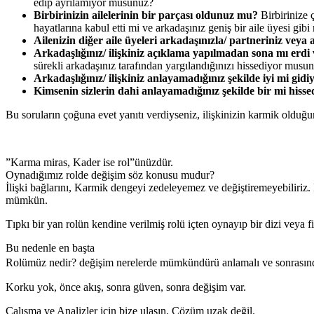
edip ayrılamıyor musunuz?
Birbirinizin ailelerinin bir parçası oldunuz mu?
Birbirinize 
hayatlarına kabul etti mi ve arkadaşınız geniş bir aile üyesi gibi
Ailenizin diğer aile üyeleri arkadaşınızla/ partneriniz veya 
Arkadaşlığınız/ ilişkiniz açıklama yapılmadan sona mı erdi 
sürekli arkadaşınız tarafından yargılandığınızı hissediyor mus
Arkadaşlığınız/ ilişkiniz anlayamadığınız şekilde iyi mi gidiy
Kimsenin sizlerin dahi anlayamadığınız şekilde bir mi hiss
Bu soruların çoğuna evet yanıtı verdiyseniz, ilişkinizin karmik olduğu
”Karma miras, Kader ise rol”ünüzdür.
Oynadığımız rolde değişim söz konusu mudur?
İlişki bağlarını, Karmik dengeyi zedeleyemez ve değiştiremeyebiliri
mümkün.
Tıpkı bir yan rolün kendine verilmiş rolü içten oynayıp bir dizi veya 
Bu nedenle en başta
Rolümüz nedir? değişim nerelerde mümkündürü anlamalı ve sonrasında han
Korku yok, önce akış, sonra güven, sonra değişim var.
Çalışma ve Analizler için bize ulaşın. Çözüm uzak değil.