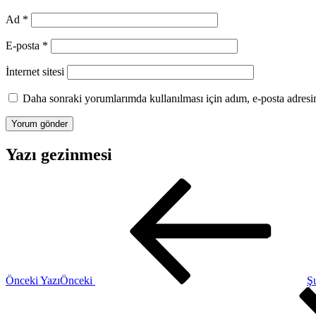
Ad
*
E-posta
*
İnternet sitesi
Daha sonraki yorumlarımda kullanılması için adım, e-posta adresim
Yazı gezinmesi
Önceki Yazı
Önceki
Ş