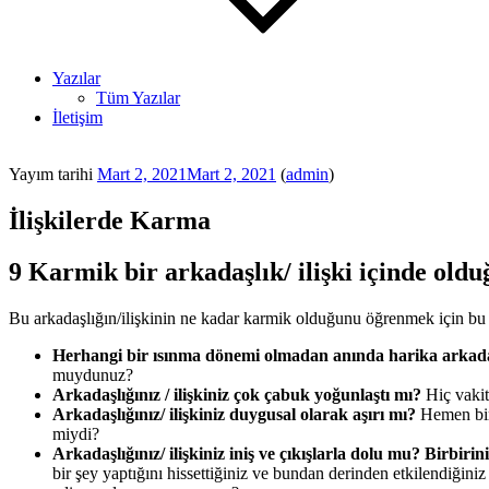
Yazılar
Tüm Yazılar
İletişim
Yayım tarihi
Mart 2, 2021
Mart 2, 2021
(
admin
)
İlişkilerde Karma
9 Karmik bir arkadaşlık/ ilişki içinde oldu
Bu arkadaşlığın/ilişkinin ne kadar karmik olduğunu öğrenmek için bu li
Herhangi bir ısınma dönemi olmadan anında harika arka
muydunuz?
Arkadaşlığınız / ilişkiniz çok çabuk yoğunlaştı mı?
Hiç vaki
Arkadaşlığınız/ ilişkiniz duygusal olarak aşırı mı?
Hemen birb
miydi?
Arkadaşlığınız/ ilişkiniz iniş ve çıkışlarla dolu mu? Birbi
bir şey yaptığını hissettiğiniz ve bundan derinden etkilendiği