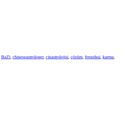
,
BaZi
,
chineseastrologer
,
çinastrolojisi
,
çözüm
,
fengshui
,
karma
,