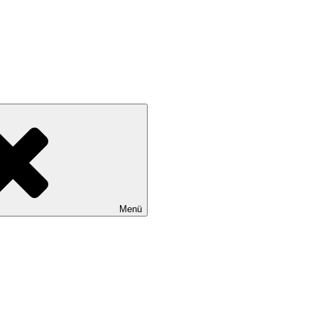
Kendi sınırlarını keşfetmek ve yeniden yol almak için: Chinese Astrologe
Menü