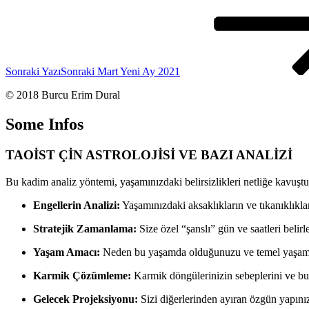
Sonraki Yazı
Sonraki
Mart Yeni Ay 2021
© 2018 Burcu Erim Dural
Some Infos
TAOİST ÇİN ASTROLOJİSİ VE BAZI ANALİZİ
Bu kadim analiz yöntemi, yaşamınızdaki belirsizlikleri netliğe kavuştur
Engellerin Analizi:
Yaşamınızdaki aksaklıkların ve tıkanıklıkla
Stratejik Zamanlama:
Size özel “şanslı” gün ve saatleri beli
Yaşam Amacı:
Neden bu yaşamda olduğunuzu ve temel yaşam g
Karmik Çözümleme:
Karmik döngülerinizin sebeplerini ve bu 
Gelecek Projeksiyonu:
Sizi diğerlerinden ayıran özgün yapınızı