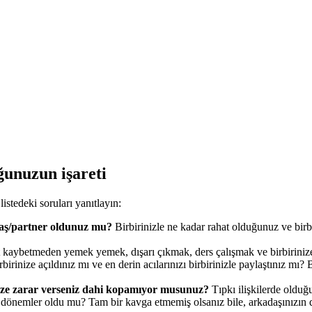
ğunuzun işareti
stedeki soruları yanıtlayın:
daş/partner oldunuz mu?
Birbirinizle ne kadar rahat olduğunuz ve birb
t kaybetmeden yemek yemek, dışarı çıkmak, ders çalışmak ve birbiriniz
irinize açıldınız mı ve en derin acılarınızı birbirinizle paylaştınız mı?
rinize zarar verseniz dahi kopamıyor musunuz?
Tıpkı ilişkilerde olduğ
niz dönemler oldu mu? Tam bir kavga etmemiş olsanız bile, arkadaşınızın