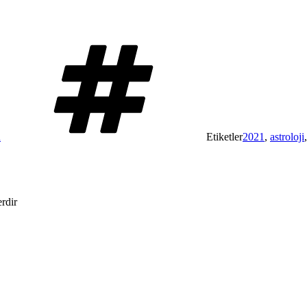
R
Etiketler
2021
,
astroloji
erdir