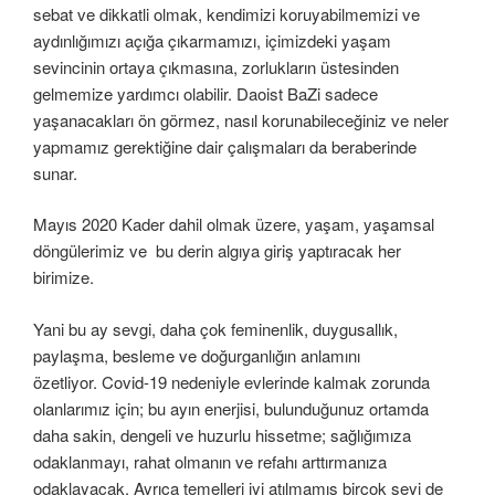
sebat ve dikkatli olmak, kendimizi koruyabilmemizi ve
aydınlığımızı açığa çıkarmamızı, içimizdeki yaşam
sevincinin ortaya çıkmasına, zorlukların üstesinden
gelmemize yardımcı olabilir. Daoist BaZi sadece
yaşanacakları ön görmez, nasıl korunabileceğiniz ve neler
yapmamız gerektiğine dair çalışmaları da beraberinde
sunar.
Mayıs 2020 Kader dahil olmak üzere, yaşam, yaşamsal
döngülerimiz ve bu derin algıya giriş yaptıracak her
birimize.
Yani bu ay sevgi, daha çok feminenlik, duygusallık,
paylaşma, besleme ve doğurganlığın anlamını
özetliyor. Covid-19 nedeniyle evlerinde kalmak zorunda
olanlarımız için; bu ayın enerjisi, bulunduğunuz ortamda
daha sakin, dengeli ve huzurlu hissetme; sağlığımıza
odaklanmayı, rahat olmanın ve refahı arttırmanıza
odaklayacak. Ayrıca temelleri iyi atılmamış birçok şeyi de