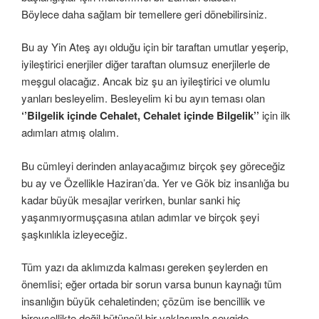
Böylece daha sağlam bir temellere geri dönebilirsiniz.
Bu ay Yin Ateş ayı olduğu için bir taraftan umutlar yeşerip,
iyileştirici enerjiler diğer taraftan olumsuz enerjilerle de
meşgul olacağız. Ancak biz şu an iyileştirici ve olumlu
yanları besleyelim. Besleyelim ki bu ayın teması olan
‘’Bilgelik içinde Cehalet, Cehalet içinde Bilgelik’’
için ilk
adımları atmış olalım.
Bu cümleyi derinden anlayacağımız birçok şey göreceğiz
bu ay ve Özellikle Haziran’da. Yer ve Gök biz insanlığa bu
kadar büyük mesajlar verirken, bunlar sanki hiç
yaşanmıyormuşçasına atılan adımlar ve birçok şeyi
şaşkınlıkla izleyeceğiz.
Tüm yazı da aklımızda kalması gereken şeylerden en
önemlisi; eğer ortada bir sorun varsa bunun kaynağı tüm
insanlığın büyük cehaletinden; çözüm ise bencillik ve
bireysellikte değil bütüncül bir yaklaşımla sevgide,