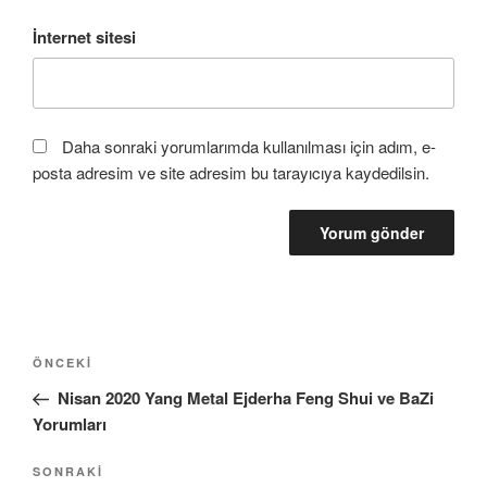
İnternet sitesi
Daha sonraki yorumlarımda kullanılması için adım, e-
posta adresim ve site adresim bu tarayıcıya kaydedilsin.
Yazı
Önceki
ÖNCEKI
gezinmesi
Yazı
Nisan 2020 Yang Metal Ejderha Feng Shui ve BaZi
Yorumları
Sonraki
SONRAKI