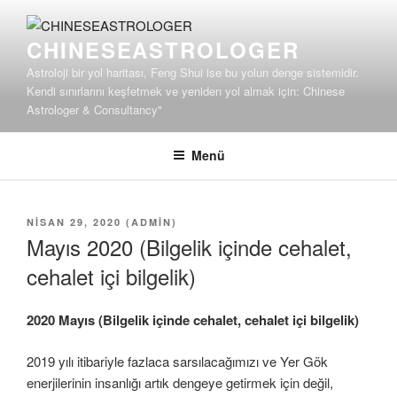
İçeriğe
geç
CHINESEASTROLOGER
Astroloji bir yol haritası, Feng Shui ise bu yolun denge sistemidir.
Kendi sınırlarını keşfetmek ve yeniden yol almak için: Chinese
Astrologer & Consultancy"
Menü
YAYIM
NISAN 29, 2020
(
ADMIN
)
TARIHI
Mayıs 2020 (Bilgelik içinde cehalet,
cehalet içi bilgelik)
2020 Mayıs
(Bilgelik içinde cehalet, cehalet içi bilgelik)
2019 yılı itibariyle fazlaca sarsılacağımızı ve Yer Gök
enerjilerinin insanlığı artık dengeye getirmek için değil,