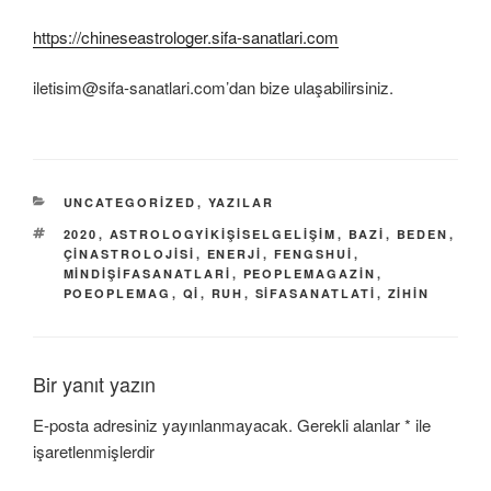
https://chineseastrologer.sifa-sanatlari.com
iletisim@sifa-sanatlari.com’dan bize ulaşabilirsiniz.
KATEGORILER
UNCATEGORIZED
,
YAZILAR
ETIKETLER
2020
,
ASTROLOGYIKIŞISELGELIŞIM
,
BAZI
,
BEDEN
,
ÇINASTROLOJISI
,
ENERJI
,
FENGSHUI
,
MINDIŞIFASANATLARI
,
PEOPLEMAGAZIN
,
POEOPLEMAG
,
QI
,
RUH
,
SIFASANATLATI
,
ZIHIN
Bir yanıt yazın
E-posta adresiniz yayınlanmayacak.
Gerekli alanlar
*
ile
işaretlenmişlerdir