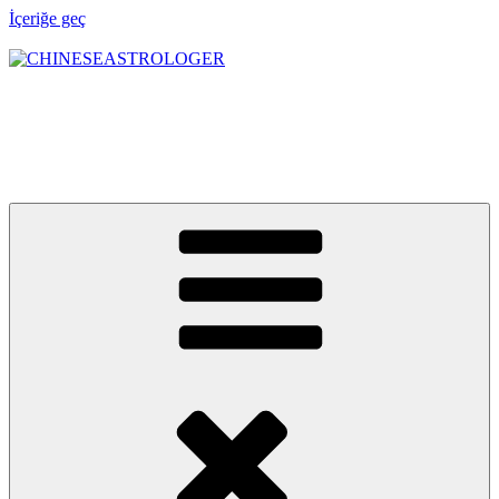
İçeriğe geç
CHINESEASTROLOGER
Astroloji bir yol haritası, Feng Shui ise bu yolun denge sistemidir.
Kendi sınırlarını keşfetmek ve yeniden yol almak için: Chinese
Astrologer & Consultancy"