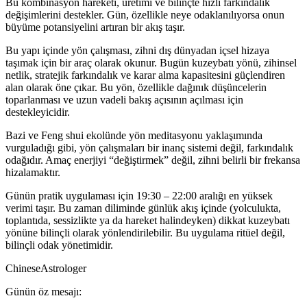
Bu kombinasyon hareketi, üretimi ve bilinçte hızlı farkındalık
değişimlerini destekler. Gün, özellikle neye odaklanılıyorsa onun
büyüme potansiyelini artıran bir akış taşır.
Bu yapı içinde yön çalışması, zihni dış dünyadan içsel hizaya
taşımak için bir araç olarak okunur. Bugün kuzeybatı yönü, zihinsel
netlik, stratejik farkındalık ve karar alma kapasitesini güçlendiren
alan olarak öne çıkar. Bu yön, özellikle dağınık düşüncelerin
toparlanması ve uzun vadeli bakış açısının açılması için
destekleyicidir.
Bazi ve Feng shui ekolünde yön meditasyonu yaklaşımında
vurguladığı gibi, yön çalışmaları bir inanç sistemi değil, farkındalık
odağıdır. Amaç enerjiyi “değiştirmek” değil, zihni belirli bir frekansa
hizalamaktır.
Günün pratik uygulaması için 19:30 – 22:00 aralığı en yüksek
verimi taşır. Bu zaman diliminde günlük akış içinde (yolculukta,
toplantıda, sessizlikte ya da hareket halindeyken) dikkat kuzeybatı
yönüne bilinçli olarak yönlendirilebilir. Bu uygulama ritüel değil,
bilinçli odak yönetimidir.
ChineseAstrologer
Günün öz mesajı: