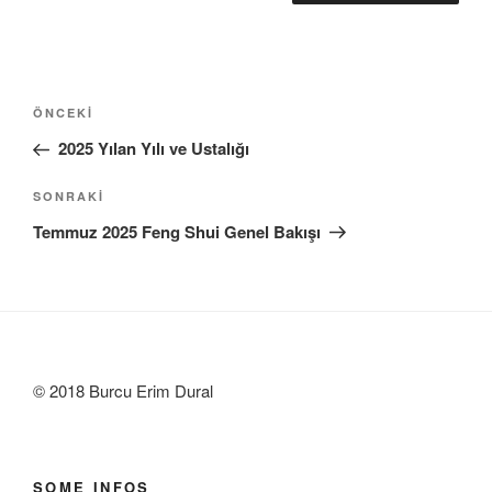
Yazı
Önceki
ÖNCEKI
gezinmesi
Yazı
2025 Yılan Yılı ve Ustalığı
Sonraki
SONRAKI
Yazı
Temmuz 2025 Feng Shui Genel Bakışı
© 2018 Burcu Erim Dural
SOME INFOS