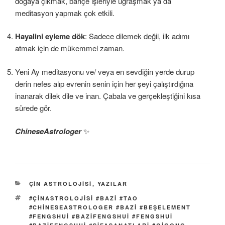
doğaya çıkmak, bahçe işleriyle uğraşmak ya da
meditasyon yapmak çok etkili.
Hayalini eyleme dök
: Sadece dilemek değil, ilk adımı
atmak için de mükemmel zaman.
Yeni Ay meditasyonu ve/ veya en sevdiğin yerde durup
derin nefes alıp evrenin senin için her şeyi çalıştırdığına
inanarak dilek dile ve inan. Çabala ve gerçekleştiğini kısa
sürede gör.
ChineseAstrologer
✨
KATEGORILER
ÇİN ASTROLOJİSİ
,
YAZILAR
ETIKETLER
#ÇINASTROLOJISI #BAZI #TAO
#CHINESEASTROLOGER #BAZI #BEŞELEMENT
#FENGSHUI #BAZIFENGSHUI #FENGSHUI