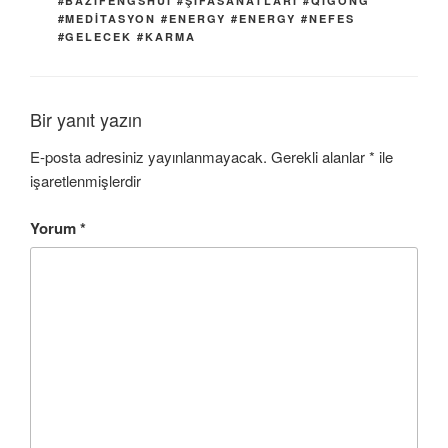
#BAZIFENGSHUI #ŞIFASANATLARI #QIGONG
#MEDITASYON #ENERGY #ENERGY #NEFES
#GELECEK #KARMA
Bir yanıt yazın
E-posta adresiniz yayınlanmayacak.
Gerekli alanlar
*
ile
işaretlenmişlerdir
Yorum
*