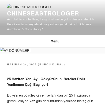
İçeriğe
geç
CHINESEASTROLOGER
Astroloji bir yol haritası, Feng Shui ise bu yolun denge sistemidir.
Kendi sınırlarını keşfetmek ve yeniden yol almak için: Chinese
Astrologer & Consultancy"
Menü
YAYIM
HAZIRAN 24, 2025
(
BURCU DURAL
)
TARIHI
25 Haziran Yeni Ayı: Gökyüzünün Bereket Dolu
Yenilenme Çağı Başlıyor!
Bu yılın en büyüleyici yeni aylarından biri 25 Haziran’da
gerçekleşiyor. Yaz gün dönümünden yalnızca birkaç gün