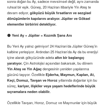
sonra doğan bu Ay, sadece mevsimsel değil, aynı zamanda
ruhsal bir eşik. Güneş, 20 Haziran itibariyle Yin Ateş te
devam ediyor,
gökyüzü büyük fırsatların ve sezgisel
dönüşümlerin kapılarını aralıyor. Jüpiter ve Göksel
elementler birbirini detekliyor.
🌑
Yeni Ay + Jüpiter = Kozmik Şans Anı
Bu Yeni Ay yalnız gelmiyor! 24 Haziran’da Jüpiter Güneş’in
kalbine yerleşiyor. Ardından 25 Haziran’da Ay da bu enerjiyi
içine alarak gökyüzünde adeta
altın bir başlangıç
yaratıyor.
Çin Astrolojisi açısından bakarsak, bu dönem
Yin Ateş ve Yin Ağaç
dengesinin yeniden yapılanma
gücünü taşıyor. Özellikle
Ejderha, Maymun, Kaplan, At,
Keçi, Domuz, Tavşan ve Horoz
yıllarında doğanlar için bu
süreç,
kariyer, ilişkiler veya yaşam hedeflerinde büyük
sıçramalara neden olabilir.
Özellikle Tavşan, Horoz, Domuz ve Maymunlar için büyük